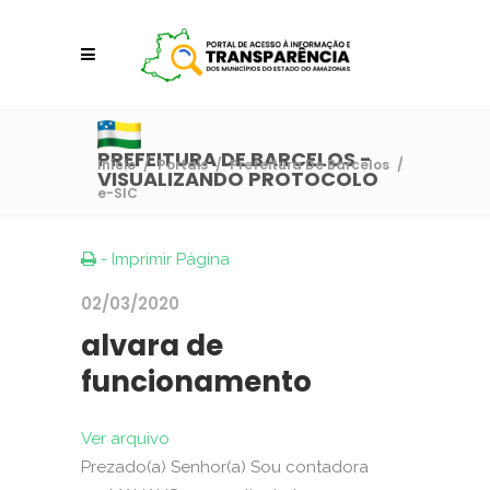
PREFEITURA DE BARCELOS -
Início
/
Portais
/
Prefeitura De Barcelos
/
VISUALIZANDO PROTOCOLO
e-SIC
- Imprimir Página
02/03/2020
alvara de
funcionamento
Ver arquivo
Prezado(a) Senhor(a) Sou contadora