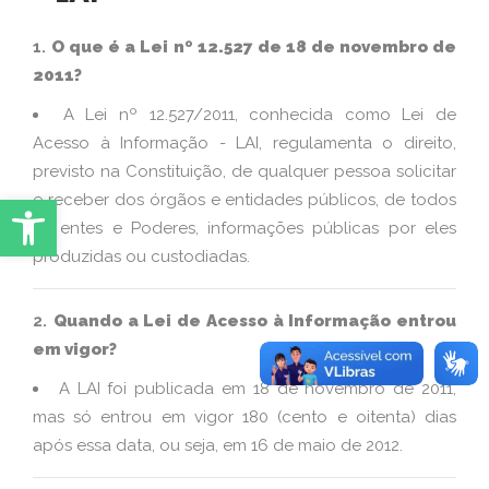
1.
O que é a Lei nº 12.527 de 18 de novembro de
2011
?
A Lei nº 12.527/2011, conhecida como Lei de
Acesso à Informação - LAI, regulamenta o direito,
previsto na Constituição, de qualquer pessoa solicitar
Abrir Ferramentas
e receber dos órgãos e entidades públicos, de todos
os entes e Poderes, informações públicas por eles
produzidas ou custodiadas.
2.
Quando a Lei de Acesso à Informação entrou
em vigor?
A LAI foi publicada em 18 de novembro de 2011,
mas só entrou em vigor 180 (cento e oitenta) dias
após essa data, ou seja, em 16 de maio de 2012.