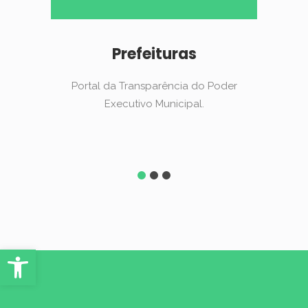
Prefeituras
Portal da Transparência do Poder
P
Executivo Municipal.
Abrir Ferramentas