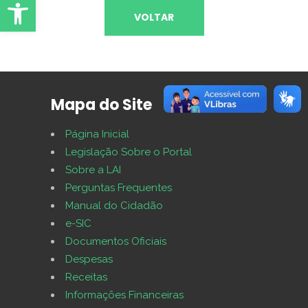
Abrir Ferramentas
VOLTAR
Mapa do Site
Página Inicial
Legislação Sobre o Portal
Sobre a LAI
Perguntas Frequentes
Manual do Cidadão
e-SIC
Documentos Oficiais
Despesas
Receitas
Informações Financeiras