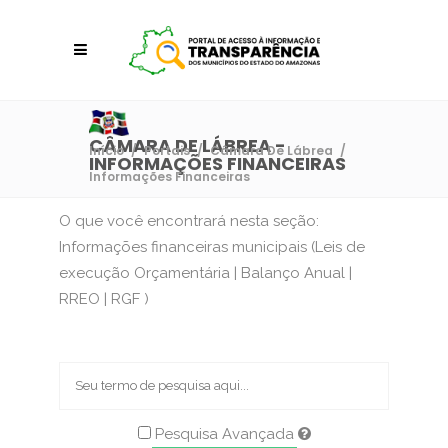
CÂMARA DE LÁBREA -
Início
/
Portais
/
Câmara De Lábrea
/
INFORMAÇÕES FINANCEIRAS
Informações Financeiras
O que você encontrará nesta seção:
Informações financeiras municipais (Leis de
execução Orçamentária | Balanço Anual |
RREO | RGF )
Pesquisa Avançada