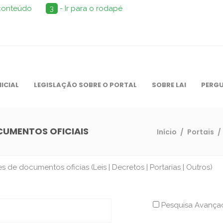
 conteúdo
3
- Ir para o rodapé
NICIAL
LEGISLAÇÃO SOBRE O PORTAL
SOBRE LAI
PERGU
OCUMENTOS OFICIAIS
Início
/
Portais
/
de documentos oficias (Leis | Decretos | Portarias | Outros)
Pesquisa Avanç