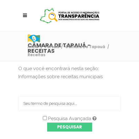
CÂMARA DE TAPAUÁ -
Início
/
Portais
/
Câmara De Tapauá
/
RECEITAS
Receitas
O que você encontrará nesta seção:
Informações sobre receitas municipais
Pesquisa Avançada