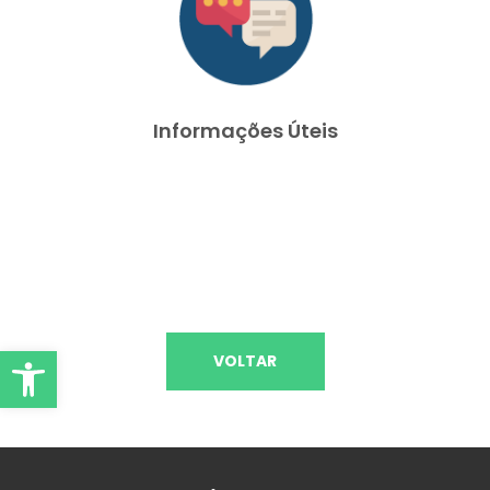
Informações Úteis
Abrir Ferramentas
VOLTAR