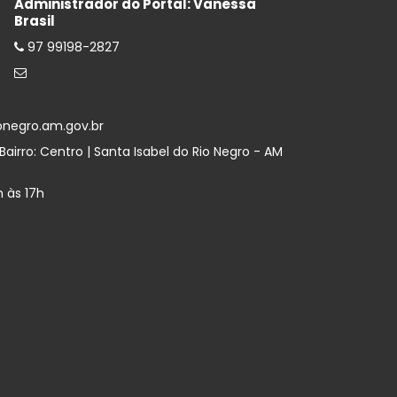
Administrador do Portal: Vanessa
Brasil
97 99198-2827
onegro.am.gov.br
airro: Centro | Santa Isabel do Rio Negro - AM
 às 17h