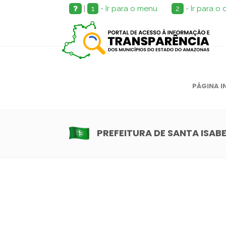
|
1
- Ir para o menu
2
- Ir para o
PÁGINA I
PREFEITURA DE SANTA ISAB