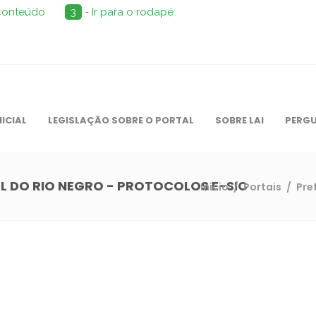
 conteúdo
3
- Ir para o rodapé
NICIAL
LEGISLAÇÃO SOBRE O PORTAL
SOBRE LAI
PERGU
EL DO RIO NEGRO - PROTOCOLOS E-SIC
Início
/
Portais
/
Pre