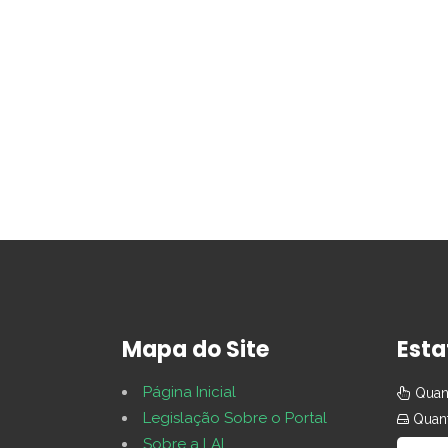
Mapa do Site
Esta
Página Inicial
Quant
Legislação Sobre o Portal
Quant
Sobre a LAI