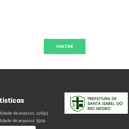
VOLTAR
tísticas
idade de acessos: 22693
idade de arquivos: 5509