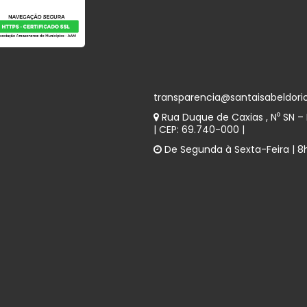
transparencia@santaisabeldori
Rua Duque de Caxias , N⁰ SN – B
| CEP: 69.740-000 |
De Segunda à Sexta-Feira | 8h