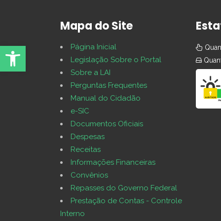
Mapa do Site
Esta
Abrir Ferramentas
Página Inicial
Quant
Legislação Sobre o Portal
Quant
Sobre a LAI
Perguntas Frequentes
Manual do Cidadão
e-SIC
Documentos Oficiais
Despesas
Receitas
Informações Financeiras
Convênios
Repasses do Governo Federal
Prestação de Contas - Controle
Interno