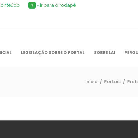
 conteúdo
3
- Ir para o rodapé
NICIAL
LEGISLAÇÃO SOBRE O PORTAL
SOBRE LAI
PERGU
Início
/
Portais
/
Pref