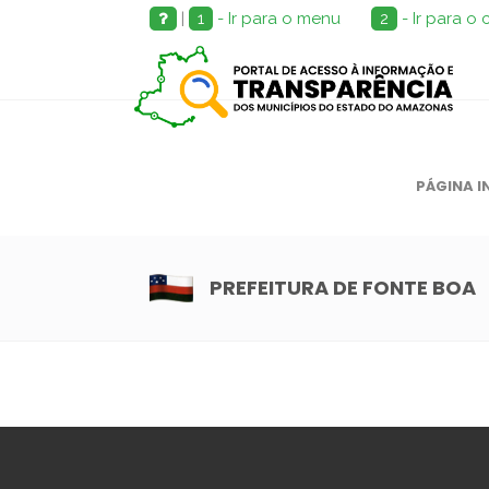
|
1
- Ir para o menu
2
- Ir para o
PÁGINA I
PREFEITURA DE FONTE BOA