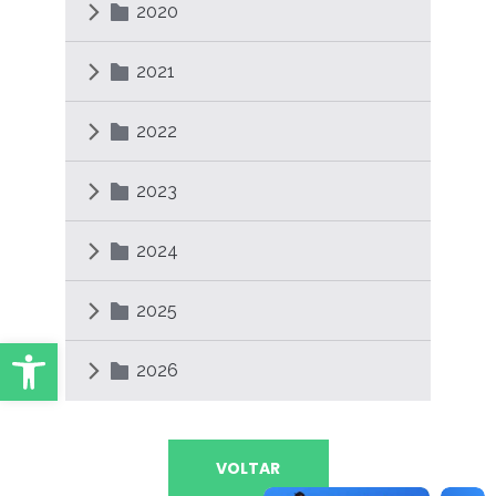
2020
2021
2022
2023
2024
2025
Abrir Ferramentas
2026
VOLTAR