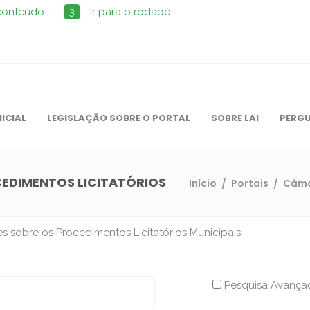
 conteúdo
3
- Ir para o rodapé
NICIAL
LEGISLAÇÃO SOBRE O PORTAL
SOBRE LAI
PERGU
CEDIMENTOS LICITATÓRIOS
Início
/
Portais
/
Câma
 sobre os Procedimentos Licitatórios Municipais
Pesquisa Avanç