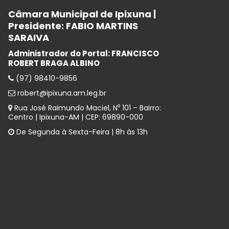
Câmara Municipal de Ipixuna |
Presidente: FABIO MARTINS
SARAIVA
Administrador do Portal: FRANCISCO
ROBERT BRAGA ALBINO
(97) 98410-9856
robert@ipixuna.am.leg.br
Rua José Raimundo Maciel, N⁰ 101 – Bairro:
Centro | Ipixuna-AM | CEP: 69890-000
De Segunda à Sexta-Feira | 8h às 13h