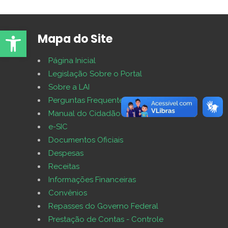
Abrir Ferramentas
Mapa do Site
Página Inicial
Legislação Sobre o Portal
Sobre a LAI
Perguntas Frequentes
Manual do Cidadão
e-SIC
Documentos Oficiais
Despesas
Receitas
Informações Financeiras
Convênios
Repasses do Governo Federal
Prestação de Contas - Controle