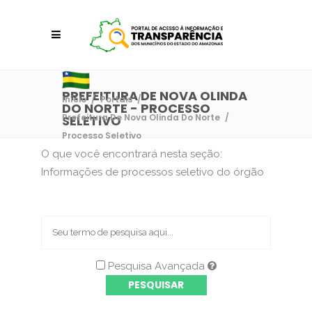
PREFEITURA DE NOVA OLINDA
Início
/
Portais
/
DO NORTE - PROCESSO
Prefeitura De Nova Olinda Do Norte
/
SELETIVO
Processo Seletivo
O que você encontrará nesta seção:
Informações de processos seletivo do órgão
Pesquisa Avançada