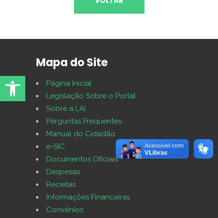
VOLTAR
Mapa do Site
Abrir Ferramentas
Página Inicial
Legislação Sobre o Portal
Sobre a LAI
Perguntas Frequentes
Manual do Cidadão
e-SIC
Documentos Oficiais
Despesas
Receitas
Informações Financeiras
Convênios