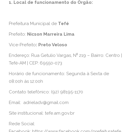
1. Local de funcionamento do Órgão:
Prefeitura Municipal de
Tefé
Prefeito:
Nicson Marreira Lima
Vice-Prefeito
: Preto Veloso
Endereço: Rua Getulio Vargas, N⁰ 219 – Bairro: Centro |
Tefé-AM | CEP: 69550-073
Horário de funcionamento: Segunda à Sexta de
08:00h às 12:00h
Contato telefônico: (92) 98195-1170
Email:
adrieladv@gmail.com
Site institucional: tefe.am.gov.br
Rede Social:
Facebook: https://www.facebook.com/prefeituratefe